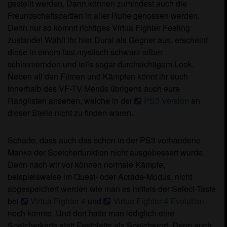
gestellt werden. Dann können zumindest auch die
Freundschaftspartien in aller Ruhe genossen werden.
Denn nur so kommt richtiges Virtua Fighter Feeling
zustande! Wählt ihr hier Dural als Gegner aus, erscheint
diese in einem fast mystisch schwarz-silber
schimmernden und teils sogar durchsichtigem Look.
Neben all den Filmen und Kämpfen könnt ihr euch
innerhalb des VF-TV Menüs übrigens auch eure
Ranglisten ansehen, welche in der
PS3 Version
an
dieser Stelle nicht zu finden waren.
Schade, dass auch das schon in der PS3 vorhandene
Manko der Speicherfunktion nicht ausgebessert wurde.
Denn nach wir vor können normale Kämpfe,
beispielsweise im Quest- oder Acrade-Modus, nicht
abgespeichert werden wie man es mittels der Select-Taste
bei
Virtua Fighter 4
und
Virtua Fighter 4 Evolution
noch konnte. Und dort hatte man lediglich eine
Speicherkarte statt Festplatte als Speicherort. Denn auch