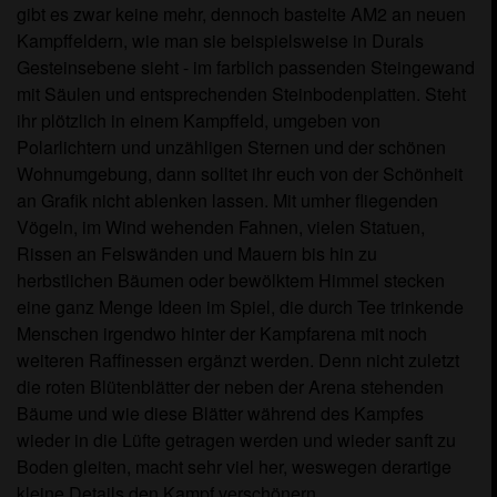
gibt es zwar keine mehr, dennoch bastelte AM2 an neuen
Kampffeldern, wie man sie beispielsweise in Durals
Gesteinsebene sieht - im farblich passenden Steingewand
mit Säulen und entsprechenden Steinbodenplatten. Steht
ihr plötzlich in einem Kampffeld, umgeben von
Polarlichtern und unzähligen Sternen und der schönen
Wohnumgebung, dann solltet ihr euch von der Schönheit
an Grafik nicht ablenken lassen. Mit umher fliegenden
Vögeln, im Wind wehenden Fahnen, vielen Statuen,
Rissen an Felswänden und Mauern bis hin zu
herbstlichen Bäumen oder bewölktem Himmel stecken
eine ganz Menge Ideen im Spiel, die durch Tee trinkende
Menschen irgendwo hinter der Kampfarena mit noch
weiteren Raffinessen ergänzt werden. Denn nicht zuletzt
die roten Blütenblätter der neben der Arena stehenden
Bäume und wie diese Blätter während des Kampfes
wieder in die Lüfte getragen werden und wieder sanft zu
Boden gleiten, macht sehr viel her, weswegen derartige
kleine Details den Kampf verschönern.