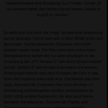
Geheimversteck eine Einladung zum Fünften Turnier. Er
ist nunmehr bereit, den letzten Kampf seines Lebens in
Angriff zu nehmen.“
So stellt sich nun doch die Frage, ob dies eine Anspielung
auf ein sechstes Turnier sein soll, in dem SEGA einen seit
dem ersten Turnier bekannten Charakter nicht mehr
antreten lassen wolle. Für Fans wäre dies sicher bitter…
Nichtsdestotrotz wollen wir nun aber einsteigen in die
Umsetzung der „VF5 Version C“ (die Sony Version basiert
auf die „Version B“ des Arcade Automaten) und welche
Änderungen bereits nach dem Einlegen der Disc in das
Xbox 360 Systems erkennbar sind. Und bereits das Intro
zeigt, dass sich die Entwickler hier nicht mit einer 1:1
Umsetzung zufriedengeben wollten und ersetzten es
durch völlig andere Sequenzen, die aber auch keine
kleineren Kampfszenen, Sprache der Fighter und
Arenenvorschau mehr zeigt, während sämtliche