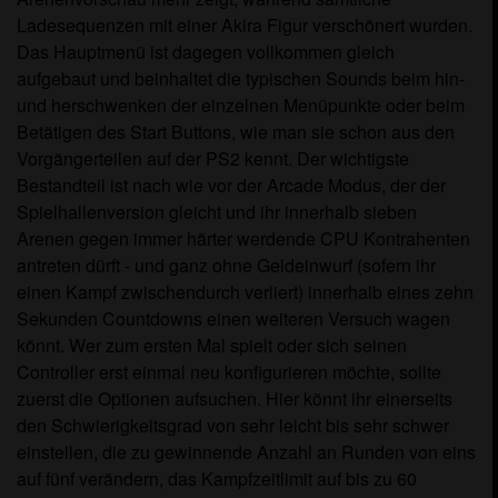
Ladesequenzen mit einer Akira Figur verschönert wurden.
Das Hauptmenü ist dagegen vollkommen gleich
aufgebaut und beinhaltet die typischen Sounds beim hin-
und herschwenken der einzelnen Menüpunkte oder beim
Betätigen des Start Buttons, wie man sie schon aus den
Vorgängerteilen auf der PS2 kennt. Der wichtigste
Bestandteil ist nach wie vor der Arcade Modus, der der
Spielhallenversion gleicht und ihr innerhalb sieben
Arenen gegen immer härter werdende CPU Kontrahenten
antreten dürft - und ganz ohne Geldeinwurf (sofern ihr
einen Kampf zwischendurch verliert) innerhalb eines zehn
Sekunden Countdowns einen weiteren Versuch wagen
könnt. Wer zum ersten Mal spielt oder sich seinen
Controller erst einmal neu konfigurieren möchte, sollte
zuerst die Optionen aufsuchen. Hier könnt ihr einerseits
den Schwierigkeitsgrad von sehr leicht bis sehr schwer
einstellen, die zu gewinnende Anzahl an Runden von eins
auf fünf verändern, das Kampfzeitlimit auf bis zu 60