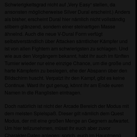
Schwierigkeitsgrad nicht auf „Very Easy“ stellen, da
ansonsten möglicherweise Silver Dural erscheint.) Anders
als bisher, erscheint Dural hier nämlich nicht vollständig
silbern glänzend, sondern einer steinartigen Masse
ähnelnd. Auch die neue V-Dural Form verfügt
selbstverständlich über Attacken sämtlicher Kämpfer und
ist von allen Fightern am schwierigsten zu schlagen. Und
wie aus den Vorgängern bekannt, habt ihr auch im fünften
Turnier wieder nur eine einzige Chance, um die große und
harte Kämpferin zu besiegen, ehe der Abspann über den
Bildschirm huscht. Verpatzt ihr den Kampf, gibt es keine
Continue. Ward ihr gut genug, könnt ihr am Ende euren
Namen in die Ranglisten eintragen.
Doch natürlich ist nicht der Arcade Bereich der Modus mit
dem meisten Spielspaß. Dieser gilt nämlich dem Quest
Modus, der mit eine großen Menge an Gegnern aufwartet.
Um hier teilzunehmen, müsst ihr euch aber zuvor
Charakter-Daten anlegen: sprich, euch im Hauptmenü