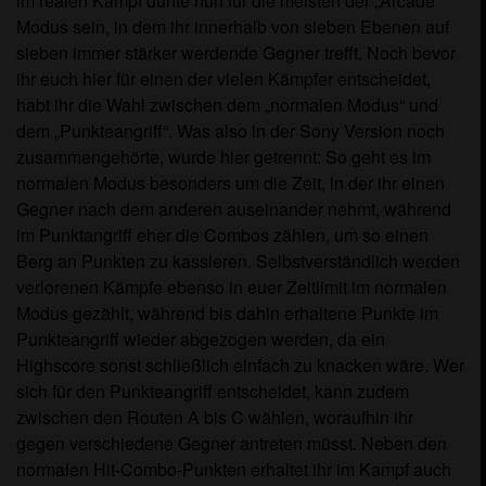
im realen Kampf dürfte nun für die meisten der „Arcade“
Modus sein, in dem ihr innerhalb von sieben Ebenen auf
sieben immer stärker werdende Gegner trefft. Noch bevor
ihr euch hier für einen der vielen Kämpfer entscheidet,
habt ihr die Wahl zwischen dem „normalen Modus“ und
dem „Punkteangriff“. Was also in der Sony Version noch
zusammengehörte, wurde hier getrennt: So geht es im
normalen Modus besonders um die Zeit, in der ihr einen
Gegner nach dem anderen auseinander nehmt, während
im Punktangriff eher die Combos zählen, um so einen
Berg an Punkten zu kassieren. Selbstverständlich werden
verlorenen Kämpfe ebenso in euer Zeitlimit im normalen
Modus gezählt, während bis dahin erhaltene Punkte im
Punkteangriff wieder abgezogen werden, da ein
Highscore sonst schließlich einfach zu knacken wäre. Wer
sich für den Punkteangriff entscheidet, kann zudem
zwischen den Routen A bis C wählen, woraufhin ihr
gegen verschiedene Gegner antreten müsst. Neben den
normalen Hit-Combo-Punkten erhaltet ihr im Kampf auch