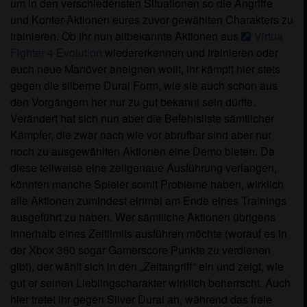
um in den verschiedensten Situationen so die Angriffe
und Konter-Aktionen eures zuvor gewählten Charakters zu
trainieren. Ob ihr nun altbekannte Aktionen aus
Virtua
Fighter 4 Evolution
wiedererkennen und trainieren oder
euch neue Manöver aneignen wollt, ihr kämpft hier stets
gegen die silberne Dural Form, wie sie auch schon aus
den Vorgängern her nur zu gut bekannt sein dürfte.
Verändert hat sich nun aber die Befehlsliste sämtlicher
Kämpfer, die zwar nach wie vor abrufbar sind aber nur
noch zu ausgewählten Aktionen eine Demo bieten. Da
diese teilweise eine zeitgenaue Ausführung verlangen,
könnten manche Spieler somit Probleme haben, wirklich
alle Aktionen zumindest einmal am Ende eines Trainings
ausgeführt zu haben. Wer sämtliche Aktionen übrigens
innerhalb eines Zeitlimits ausführen möchte (worauf es in
der Xbox 360 sogar Gamerscore Punkte zu verdienen
gibt), der wählt sich in den „Zeitangriff“ ein und zeigt, wie
gut er seinen Lieblingscharakter wirklich beherrscht. Auch
hier tretet ihr gegen Silver Dural an, während das freie