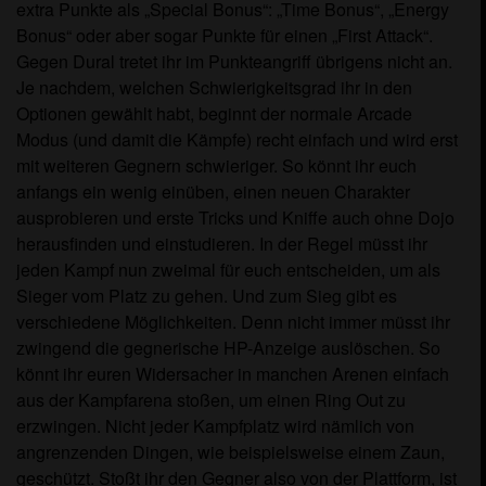
extra Punkte als „Special Bonus“: „Time Bonus“, „Energy
Bonus“ oder aber sogar Punkte für einen „First Attack“.
Gegen Dural tretet ihr im Punkteangriff übrigens nicht an.
Je nachdem, welchen Schwierigkeitsgrad ihr in den
Optionen gewählt habt, beginnt der normale Arcade
Modus (und damit die Kämpfe) recht einfach und wird erst
mit weiteren Gegnern schwieriger. So könnt ihr euch
anfangs ein wenig einüben, einen neuen Charakter
ausprobieren und erste Tricks und Kniffe auch ohne Dojo
herausfinden und einstudieren. In der Regel müsst ihr
jeden Kampf nun zweimal für euch entscheiden, um als
Sieger vom Platz zu gehen. Und zum Sieg gibt es
verschiedene Möglichkeiten. Denn nicht immer müsst ihr
zwingend die gegnerische HP-Anzeige auslöschen. So
könnt ihr euren Widersacher in manchen Arenen einfach
aus der Kampfarena stoßen, um einen Ring Out zu
erzwingen. Nicht jeder Kampfplatz wird nämlich von
angrenzenden Dingen, wie beispielsweise einem Zaun,
geschützt. Stoßt ihr den Gegner also von der Plattform, ist