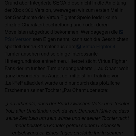
Grund aber integrierte SEGA diese nicht in die Anleitung
der Xbox 360 Version, weswegen wir zum ersten Mal in
der Geschichte der Virtua Fighter Spiele leider keine
einzige Charakterbeschreibung und / oder deren
Movelisten abgedruckt bekommen. Wer dagegen die
PS3 Version
sein Eigen nennt, kann sich die Geschichten
speziell der 15 Kämpfer aus dem
Virtua Fighter 4
Turnier ansehen und so einige interessante
Hintergrundinfos entnehmen. Hierbei sticht Virtua Fighter
Fans der im fünften Turnier sehr gealterte „Lau Chan“ wohl
ganz besonders ins Auge, der mittelst im Training von
„Lei-Fei“ attackiert wurde und nur durch das plötzliche
Erscheinen seiner Tochter „Pai Chan“ überlebte:
„Lau erkannte, dass der Bund zwischen Vater und Tochter
trotz aller Umstände noch da war. Dennoch fühlte er, dass
seine Zeit bald um sein würde und er seiner Tochter nicht
mehr beistehen konnte; getreu seinem Lebensstil
entschwand er. Eines Tages erreichte ihn in seinem