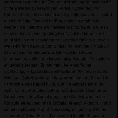
werden also auch eure Gegner und sind lange nicht mehr
ohne weiteres zu bezwingen: Virtua Fighter lebt von
Kontrahenten, die sich nicht alles gefallen lassen, sie sind
auch lernfähig. Das soll heißen, dass ein geglückter
Angriff nicht mehrmals hintereinander zum Erfolg führen
muss und man euch gehörig Kontra bieten könnte. So
zeigt sich in den schwierigeren Levels deutlich, dass ein
Weiterkommen per Button Smashing nicht mehr möglich
ist und jeder zumindest das Blocksystem etwas
beherrschen sollte, um danach mit gekonnten Techniken
entgegenzusetzen. Zumal manche Angriffe bei
rechtzeitigem Tastendruck mit weiteren Aktionen (Würfe,
Schläge, Griffe) weitergeführt werden können. Schafft ihr
dennoch einen Kampf nicht, dürft ihr (anders als in der
Spielhalle) per Starttaste innerhalb des zehn Sekunden
Countdowns den Kampf ganz ohne Geldeinwurf in die
Konsole erneut beginnen. Sobald ihr auch Akira Yuki und
seinen Hakkyoku-Ken Stil bezwungen habt, trefft ihr auf
die neue V-Dural Form. (Dazu solltet ihr allerdings den