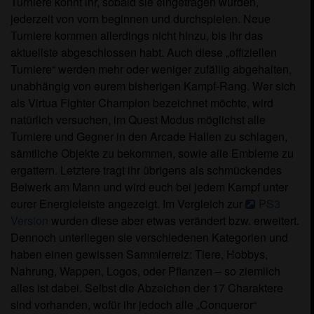
Turniere könnt ihr, sobald sie eingetragen wurden,
jederzeit von vorn beginnen und durchspielen. Neue
Turniere kommen allerdings nicht hinzu, bis ihr das
aktuellste abgeschlossen habt. Auch diese „offiziellen
Turniere“ werden mehr oder weniger zufällig abgehalten,
unabhängig von eurem bisherigen Kampf-Rang. Wer sich
als Virtua Fighter Champion bezeichnet möchte, wird
natürlich versuchen, im Quest Modus möglichst alle
Turniere und Gegner in den Arcade Hallen zu schlagen,
sämtliche Objekte zu bekommen, sowie alle Embleme zu
ergattern. Letztere tragt ihr übrigens als schmückendes
Beiwerk am Mann und wird euch bei jedem Kampf unter
eurer Energieleiste angezeigt. Im Vergleich zur
PS3
Version
wurden diese aber etwas verändert bzw. erweitert.
Dennoch unterliegen sie verschiedenen Kategorien und
haben einen gewissen Sammlerreiz: Tiere, Hobbys,
Nahrung, Wappen, Logos, oder Pflanzen – so ziemlich
alles ist dabei. Selbst die Abzeichen der 17 Charaktere
sind vorhanden, wofür ihr jedoch alle „Conqueror“