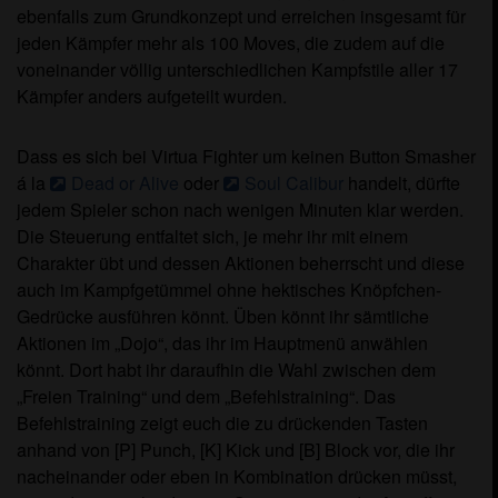
ebenfalls zum Grundkonzept und erreichen insgesamt für
jeden Kämpfer mehr als 100 Moves, die zudem auf die
voneinander völlig unterschiedlichen Kampfstile aller 17
Kämpfer anders aufgeteilt wurden.
Dass es sich bei Virtua Fighter um keinen Button Smasher
á la
Dead or Alive
oder
Soul Calibur
handelt, dürfte
jedem Spieler schon nach wenigen Minuten klar werden.
Die Steuerung entfaltet sich, je mehr ihr mit einem
Charakter übt und dessen Aktionen beherrscht und diese
auch im Kampfgetümmel ohne hektisches Knöpfchen-
Gedrücke ausführen könnt. Üben könnt ihr sämtliche
Aktionen im „Dojo“, das ihr im Hauptmenü anwählen
könnt. Dort habt ihr daraufhin die Wahl zwischen dem
„Freien Training“ und dem „Befehlstraining“. Das
Befehlstraining zeigt euch die zu drückenden Tasten
anhand von [P] Punch, [K] Kick und [B] Block vor, die ihr
nacheinander oder eben in Kombination drücken müsst,