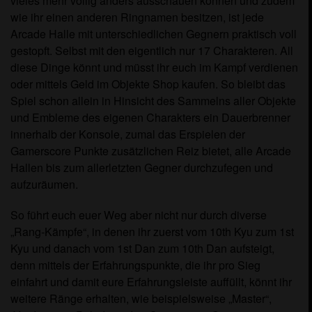
vieles mehr völlig anders ausschauen können und zudem
wie ihr einen anderen Ringnamen besitzen, ist jede
Arcade Halle mit unterschiedlichen Gegnern praktisch voll
gestopft. Selbst mit den eigentlich nur 17 Charakteren. All
diese Dinge könnt und müsst ihr euch im Kampf verdienen
oder mittels Geld im Objekte Shop kaufen. So bleibt das
Spiel schon allein in Hinsicht des Sammelns aller Objekte
und Embleme des eigenen Charakters ein Dauerbrenner
innerhalb der Konsole, zumal das Erspielen der
Gamerscore Punkte zusätzlichen Reiz bietet, alle Arcade
Hallen bis zum allerletzten Gegner durchzufegen und
aufzuräumen.
So führt euch euer Weg aber nicht nur durch diverse
„Rang-Kämpfe“, in denen ihr zuerst vom 10th Kyu zum 1st
Kyu und danach vom 1st Dan zum 10th Dan aufsteigt,
denn mittels der Erfahrungspunkte, die ihr pro Sieg
einfahrt und damit eure Erfahrungsleiste auffüllt, könnt ihr
weitere Ränge erhalten, wie beispielsweise „Master“,