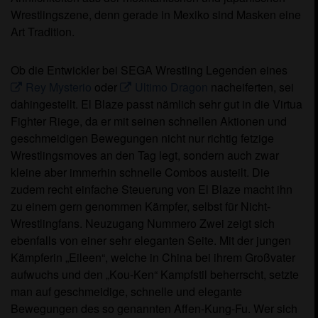
Wrestlingszene, denn gerade in Mexiko sind Masken eine
Art Tradition.
Ob die Entwickler bei SEGA Wrestling Legenden eines
Rey Mysterio
oder
Ultimo Dragon
nacheiferten, sei
dahingestellt. El Blaze passt nämlich sehr gut in die Virtua
Fighter Riege, da er mit seinen schnellen Aktionen und
geschmeidigen Bewegungen nicht nur richtig fetzige
Wrestlingsmoves an den Tag legt, sondern auch zwar
kleine aber immerhin schnelle Combos austeilt. Die
zudem recht einfache Steuerung von El Blaze macht ihn
zu einem gern genommen Kämpfer, selbst für Nicht-
Wrestlingfans. Neuzugang Nummero Zwei zeigt sich
ebenfalls von einer sehr eleganten Seite. Mit der jungen
Kämpferin „Eileen“, welche in China bei ihrem Großvater
aufwuchs und den „Kou-Ken“ Kampfstil beherrscht, setzte
man auf geschmeidige, schnelle und elegante
Bewegungen des so genannten Affen-Kung-Fu. Wer sich