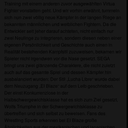
Training mit einem anderen zuvor ausgewählten Virtua
Fighter vonstatten geht. Und wir vorhin erwähnt, tummeln
sich nun zwei völlig neue Kämpfer in der langen Riege an
bekannten männlichen und weiblichen Fightern. Da die
Entwickler seit jeher darauf achteten, nicht einfach nur
zwei Neulinge zu integrieren, sondern diesen neben einer
eigenen Persönlichkeit und Geschichte auch einen in
Realität bestehenden Kampfstil zuzuweisen, bekamen wir
Spieler nicht irgendwen vor die Nase gesetzt. SEGA
bringt uns zwei glänzende Charaktere, die nicht zuletzt
auch auf das gesamte Spiel und dessen Kämpfer hin
ausbalanciert wurden: Der Stil „Lucha Libre“ wurde dabei
dem Neuzugang „El Blaze“ auf dem Leib geschrieben.
Der einst Konkurrenzlose in der
Halbschwergewichtsklasse hat es sich zum Ziel gesetzt,
Wolfs Triumphe in der Schwergewichtsklasse zu
übertreffen und sich selbst zu beweisen. Fans des
Wrestling Sports erkennen bei El Blaze große
Ähnlichkeiten aus der mexikanischen und japanischen