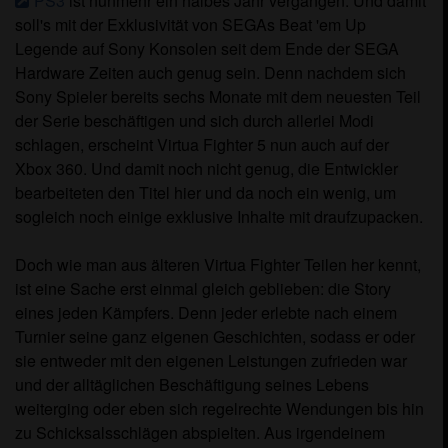
PS3
ist nunmehr ein halbes Jahr vergangen. Und damit
soll's mit der Exklusivität von SEGAs Beat 'em Up
Legende auf Sony Konsolen seit dem Ende der SEGA
Hardware Zeiten auch genug sein. Denn nachdem sich
Sony Spieler bereits sechs Monate mit dem neuesten Teil
der Serie beschäftigen und sich durch allerlei Modi
schlagen, erscheint Virtua Fighter 5 nun auch auf der
Xbox 360. Und damit noch nicht genug, die Entwickler
bearbeiteten den Titel hier und da noch ein wenig, um
sogleich noch einige exklusive Inhalte mit draufzupacken.
Doch wie man aus älteren Virtua Fighter Teilen her kennt,
ist eine Sache erst einmal gleich geblieben: die Story
eines jeden Kämpfers. Denn jeder erlebte nach einem
Turnier seine ganz eigenen Geschichten, sodass er oder
sie entweder mit den eigenen Leistungen zufrieden war
und der alltäglichen Beschäftigung seines Lebens
weiterging oder eben sich regelrechte Wendungen bis hin
zu Schicksalsschlägen abspielten. Aus irgendeinem