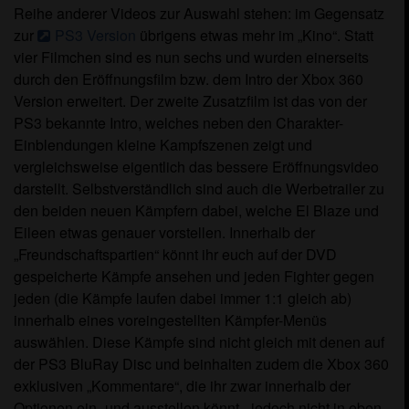
Reihe anderer Videos zur Auswahl stehen: im Gegensatz
zur
PS3 Version
übrigens etwas mehr im „Kino“. Statt
vier Filmchen sind es nun sechs und wurden einerseits
durch den Eröffnungsfilm bzw. dem Intro der Xbox 360
Version erweitert. Der zweite Zusatzfilm ist das von der
PS3 bekannte Intro, welches neben den Charakter-
Einblendungen kleine Kampfszenen zeigt und
vergleichsweise eigentlich das bessere Eröffnungsvideo
darstellt. Selbstverständlich sind auch die Werbetrailer zu
den beiden neuen Kämpfern dabei, welche El Blaze und
Eileen etwas genauer vorstellen. Innerhalb der
„Freundschaftspartien“ könnt ihr euch auf der DVD
gespeicherte Kämpfe ansehen und jeden Fighter gegen
jeden (die Kämpfe laufen dabei immer 1:1 gleich ab)
innerhalb eines voreingestellten Kämpfer-Menüs
auswählen. Diese Kämpfe sind nicht gleich mit denen auf
der PS3 BluRay Disc und beinhalten zudem die Xbox 360
exklusiven „Kommentare“, die ihr zwar innerhalb der
Optionen ein- und ausstellen könnt - jedoch nicht in eben