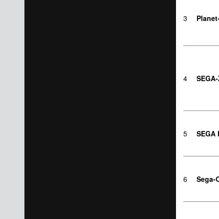
3
Plane
4
SEGA-
5
SEGA 
6
Sega-O