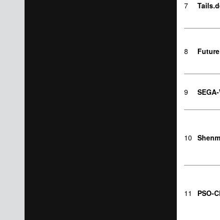
7
Tails.
8
Future
9
SEGA-
10
Shenm
11
PSO-C