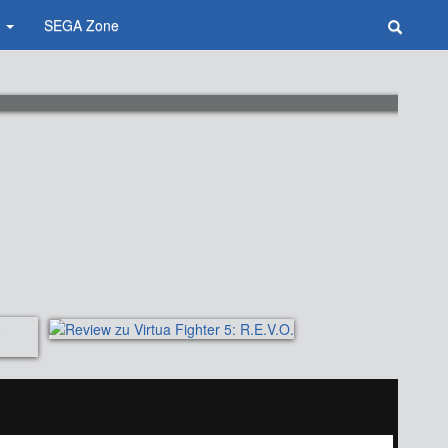
a
SEGA Zone