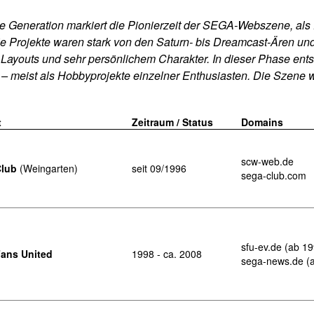
te Generation markiert die Pionierzeit der SEGA-Webszene, als
e Projekte waren stark von den Saturn- bis Dreamcast-Ären und
 Layouts und sehr persönlichem Charakter. In dieser Phase ent
 meist als Hobbyprojekte einzelner Enthusiasten. Die Szene wa
t
Zeitraum / Status
Domains
scw-web.de
Club
(Weingarten)
seit 09/1996
sega-club.com
sfu-ev.de (ab 1
ans United
1998 - ca. 2008
sega-news.de (