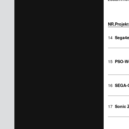
NR.
Projekt
14
Sega4e
15
PSO-W
16
SEGA-C
17
Sonic 