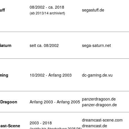
08/2002 - ca. 2018
uff
segastuff.de
(ab 2013/14 archiviert)
aturn
seit ca. 08/2002
sega-saturn.net
ming
10/2002 - Anfang 2003
dc-gaming.de.vu
panzerdragoon.de
 Dragoon
Anfang 2003 - Anfang 2005
panzer-dragoon.de
dreamcast-scene.com
2003 - 2018
ast-Scene
dreamcast.de
(inaktiv bis Abschaltung 2025/26)