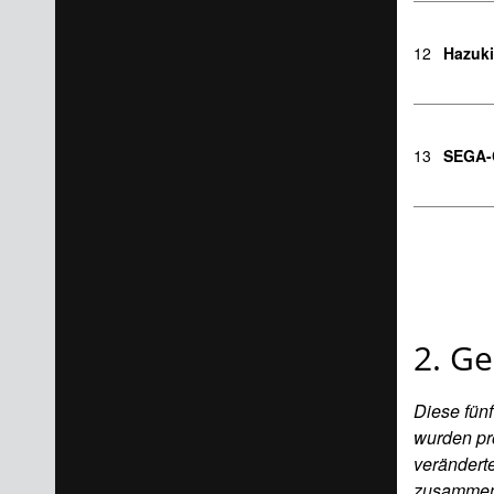
12
Hazuki
13
SEGA-
2. Ge
Diese fün
wurden pr
verändert
zusammens