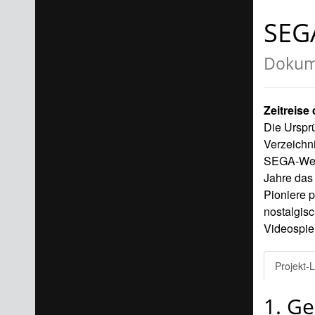
SEG
Dokum
Zeitreise
Die Urspr
Verzeichn
SEGA-Webp
Jahre das
Pioniere 
nostalgisc
Videospiel
Projekt-L
1. Ge