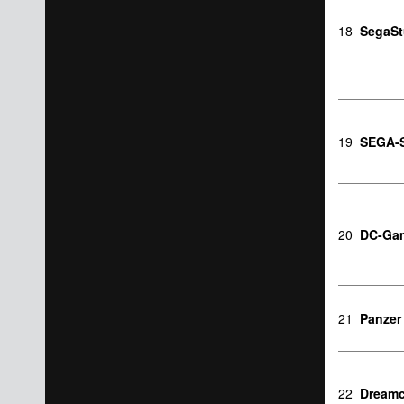
18
SegaSt
19
SEGA-S
20
DC-Ga
21
Panzer
22
Dreamc