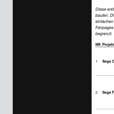
Diese ers
bauten. Di
einfachen
Fanpages –
begrenzt.
NR.
Projek
1
Sega 
2
Sega F