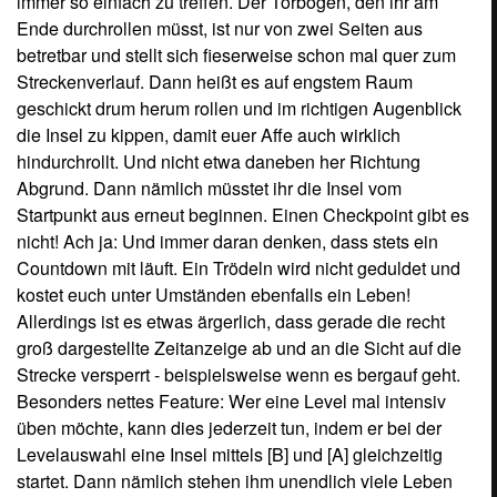
üben möchte, kann dies jederzeit tun, indem er bei der
Levelauswahl eine Insel mittels [B] und [A] gleichzeitig
startet. Dann nämlich stehen ihm unendlich viele Leben
zur Verfügung und es geht, selbst nach dem Vollenden der
Insel, stetig auf ihr weiter. So lange, bis man das ganze
manuell unterbricht, um „endlich“ die nächste oder
zumindest eine andere Insel zu wählen.
Geschickte Wahl statt
Lieblingsaffe
Solange ihr noch keine Insel betreten habt, könnt ihr
jederzeit den Affen wechseln, den ihr fortan steuern wollt.
Dabei solltet ihr euch aber nicht nur auf euren
persönlichen Geschmack besinnen. Sondern über einen
Wechsel nachdenken, wenn es mal mit dem letzten Level
nicht so recht gelappt hat. Die putzigen Affen haben
nämlich unterschiedliche Eigenschaften, die sich