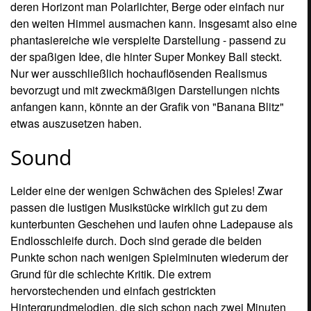
Grund für die schlechte Kritik. Die extrem
hervorstechenden und einfach gestrickten
Hintergrundmelodien, die sich schon nach zwei Minuten
wiederholen, nerven nämlich nach einiger Zeit gewaltig.
Auch wollen sie einfach nicht mehr aufhören. Zudem
sucht man vergebens nach einer Möglichkeit, die
Lautstärke der BGM zu verringern oder gar völlig
abzuschalten, damit man nebenbei vielleicht eine andere
Musik hören könnte. Doch Nichts zu machen! Schaltet ihr
aber den Sound ganz ab, indem ihr euren Fernseher oder
die Anlage runter dreht, dann verpasst ihr wiederum was!
So leitet ein
„Fertig?... LOS!!!“
passend den Start ein.
Außerdem sorgen die putzigen Geräusche der Äffchen
nicht selten für einen Lacher, wenn sie beispielsweise bei
zu hohem Tempo nicht mehr in der Kugel laufen können
und darin quiekend ihre Kreise drehen! Alles in allem ist
die lustige kunterbunte Soundkulisse zwar ok und
durchaus passend, doch eignet sich diese Art der Akustik