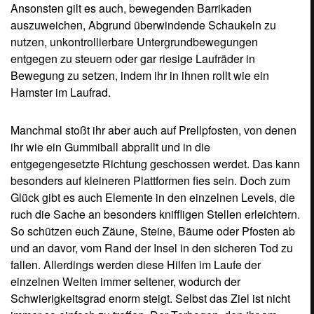
fallen. Allerdings werden diese Hilfen im Laufe der
einzelnen Welten immer seltener, wodurch der
Schwierigkeitsgrad enorm steigt. Selbst das Ziel ist nicht
immer so einfach zu treffen. Der Torbogen, den ihr am
Ende durchrollen müsst, ist nur von zwei Seiten aus
betretbar und stellt sich fieserweise schon mal quer zum
Streckenverlauf. Dann heißt es auf engstem Raum
geschickt drum herum rollen und im richtigen Augenblick
die Insel zu kippen, damit euer Affe auch wirklich
hindurchrollt. Und nicht etwa daneben her Richtung
Abgrund. Dann nämlich müsstet ihr die Insel vom
Startpunkt aus erneut beginnen. Einen Checkpoint gibt es
nicht! Ach ja: Und immer daran denken, dass stets ein
Countdown mit läuft. Ein Trödeln wird nicht geduldet und
kostet euch unter Umständen ebenfalls ein Leben!
Allerdings ist es etwas ärgerlich, dass gerade die recht
groß dargestellte Zeitanzeige ab und an die Sicht auf die
Strecke versperrt - beispielsweise wenn es bergauf geht.
Besonders nettes Feature: Wer eine Level mal intensiv