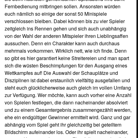
ehe ein endgültiger Gewinner ermittelt wird. Ganz und gar
abhängig vom Spiel geht ihr gleichzeitig bei geteiltem
Bildschirm aufeinander los. Oder ihr spielt nacheinander,
um euer Können zu beweisen. Ebenfalls unterschiedlich
ist die Anzahl der zeitgleich benötigten Spieler. Wobei die
erforderliche - jedoch fehlende - menschliche Präsents
stellvertretend vom Computer gesteuert wird, sodass ihr
gegebenenfalls sogar alleine euren Spaß daran haben
könnt. Es empfiehlt sich allerdings, die vorher
eingeblendeten Anleitungen genaustes zu studieren oder
zumindest mal eine Proberunde absolviert zu haben, da
die Steuerung nicht immer gleich ersichtlich ist. Hier mal
ein kleiner Einblick dessen, was euch so erwartet:
Hochseilakt: (1-4 Spieler gleichzeitig):
Versucht das Gleichgewicht zu halten, während euer
Äffchen hoch oben auf dem Seil von Mast zu Mast
balanciert. Dazu hält euer Charakter eine lange Stange in
den Händen, die ihr geschickt mit der Fernbedienung zum