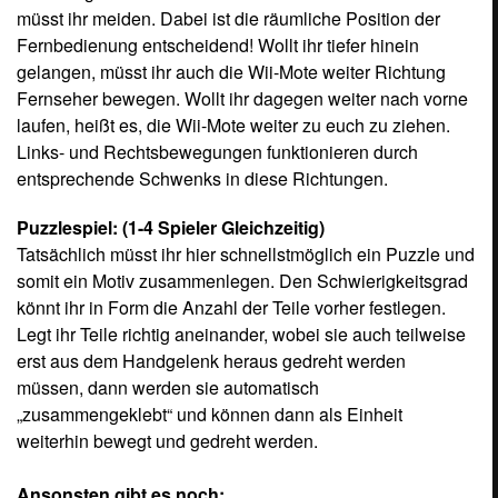
weiterhin bewegt und gedreht werden.
Ansonsten gibt es noch:
Affen-Bowling (1-4 Spieler Nacheinander)
Affen-Boxkampf (1-2 Spieler Gleichzeitig, Nunchuk
erforderlich)
Affen-Darts (1-4 Spieler Nacheinander)
Affen-Fechten (1-2 Spieler Gleichzeitig)
Hürdenlauf (1-4 Spieler Gleichzeitig, Nunchuk
erforderlich)
u.v.m
Übrigens: Je nachdem, mit welcher Taste ihr euren Affen
auswählt, entscheidet ihr, worauf eure Steuerung
angepasst wird. Nämlich nach Links- oder Rechtshänder.
Grafik