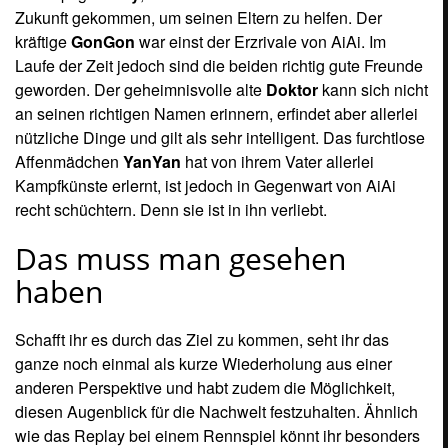
anderen Perspektive und habt zudem die Möglichkeit,
diesen Augenblick für die Nachwelt festzuhalten. Ähnlich
wie das Replay bei einem Rennspiel könnt ihr besonders
gelungene oder spektakuläre Zielläufe im internen
Speicher oder auf einer Speicherkarte verewigen. So
könnt ihr sie später Freunden zeigen oder einfach selber
nochmal genießen. Ebenfalls sehr nützlich: Wenn ihr
innerhalb einer Level mittels Plus-Taste pausiert, könnt ihr
euch die Insel noch einmal genauer anschauen, indem ihr
sie frei drehen, zoomen oder gänzlich von oben
betrachten könnt. So könnt ihr den optimalen Weg
ausmachen und euch schon mal darauf vorbereiten, was
im Laufe der Strecke so auf euch zukommt. Allerdings ist
die Pause ziemlich störrisch. Aktivieren könnt ihr sie meist
nur mit etwas Geduld, da man schon mal längere Zeit den
Plus-Knopf drücken muss, ehe etwas reagiert.
Partyspiele