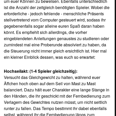
Verlagern des Gewichtes nutzen müsst, um nicht seitlich
runter zu fallen. Das Tempo bestimmt ihr dabei ebenfalls
selbst, während ihr die Fernbedienung längs zum
Bildschirm haltet.
Angriff aus dem All: (1-4 Spieler gleichzeitig, Nunchuk
erforderlich)
Steuert mit Hilfe beider Fernbedienungs-Elemente ein
kleines Raumschiff, in dem euer Affe sitzt. Versucht
sowohl Aliens als auch eure Kontrahenten mittels
Lasersalven abzuschießen, während ihr wiederum
dessen Schüssen ausweicht. Dabei habt ihr die rechte
Düse mit der rechten Fernbedienung unter Kontrolle und
die linke Düse entsprechend mit dem Nunchuck in eurer
linken Hand. Eine Bewegung zum Fernseher hin führt zu
einer Vorwärtsbewegung… und der Zug zu euch zum
Rückwärtsgang. Wobei eine Kombination aus beidem
einen Schwenk um die eigene Achse auslöst. Haltet ihr