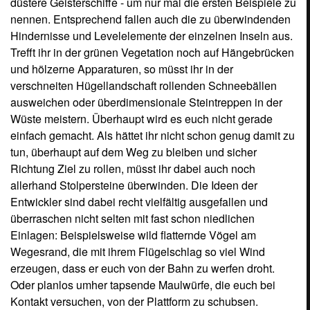
erzeugen, dass er euch von der Bahn zu werfen droht.
Oder planlos umher tapsende Maulwürfe, die euch bei
Kontakt versuchen, von der Plattform zu schubsen.
Ansonsten gilt es auch, bewegenden Barrikaden
auszuweichen, Abgrund überwindende Schaukeln zu
nutzen, unkontrollierbare Untergrundbewegungen
entgegen zu steuern oder gar riesige Laufräder in
Bewegung zu setzen, indem ihr in ihnen rollt wie ein
Hamster im Laufrad.
Manchmal stoßt ihr aber auch auf Prellpfosten, von denen
ihr wie ein Gummiball abprallt und in die
entgegengesetzte Richtung geschossen werdet. Das kann
besonders auf kleineren Plattformen fies sein. Doch zum
Glück gibt es auch Elemente in den einzelnen Levels, die
ruch die Sache an besonders kniffligen Stellen erleichtern.
So schützen euch Zäune, Steine, Bäume oder Pfosten ab
und an davor, vom Rand der Insel in den sicheren Tod zu