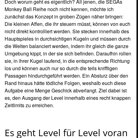
Es geht Level für Level voran
Zunächst habt ihr nach dem Titelbildschirm die Wahl
zwischen dem Soloabenteuer, was das eigentliche Spiel
ausmacht, dem Partymodus und den Optionen, wo ihr
euch Rekorde und Replays anschauen könnt. Beschreitet
ihr nun das Abenteuer im Alleingang, steht euch zu
Beginn lediglich die erste Welt zur Verfügung. Später
könnt ihr über diesem Auswahlbildschirm begonnene oder
absolvierte Welten erneut betreten, um am zuletzt
erreichten Punkt fortzusetzen oder um eure bisherigen
Ergebnisse noch einmal zu verbessern. Dabei ist jede
Welt noch einmal in acht Level unterteilt, die mit
zunehmender Zahl auch entsprechend schwieriger
werden. Zwar könnt ihr deren Reihenfolge innerhalb einer
Welt nach Belieben bestimmen, doch müsst ihr immer
zunächst die erste Level bewältigt haben um auf diese