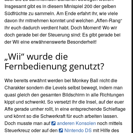
und könnt so die Schwerkraft für euch arbeiten lassen.
Doch musste man auf
anderen Konsolen
noch mittels
Steuerkreuz oder auf den
Nintendo DS
mit Hilfe des
Stylus die Kipp-Richtung der Insel dirigieren, so habt ihr
auf der Wii erstmalig die Lage der Inseloberfläche
sprichwörtlich vollkommen in eurer Hand. Dazu haltet ihr
die Wii-Mote einfach waagerecht mit der Vorderseite auf
den Bildschirm gerichtet, mit einer Hand fest, sodass ihr
jederzeit den A-Knopf mit dem Daumen erreichen könnt.
Versucht Euch vorzustellen, dass ihr gerade einen
verlängerten Griff der Insel in eurer Hand haltet. Führt ihr
nun mit Hilfe eures Handgelenkes Schwenkbewegungen
aus, reagiert das Spiel darauf und überträgt exakt die
dadurch entstandene Lage der Fernbedienung auf die
Inseloberfläche. Je weiter ihr sie dabei in eine Richtung
neigt, desto schneller rollt euer Äffchen dorthin los. Fast
so, als würdet ihr eine Bratpfanne am Griff halten, in der
eine Kugel umherrollt, die ihr nun gezielt an einen Punkt