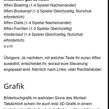
Bilderbuchgrafik im wahrsten Sinne des Wortes!
Tatsächlich schein ihr euch trotz 3D-Grafik in einem
kunterbunten Kinderbuch zu befinden, während ihr euch
durch die verschiedenen Themen der Welten kugelt. Das
soll jetzt aber keineswegs negativ gemeint sein, denn es
passt nicht nur exzellent zum flotten und spaßigen
Spielprinzip. Sondern es weist zudem noch allerlei
liebevolle Details auf, die das Spiel insgesamt sehr
freundlich erscheinen lassen. Ruckler oder Aussetzer?
Fehlanzeige! Selbst wenn ihr die gesamte Landschaft
schlagartig zur Seite kippen lasst, ist dem Spiel keinerlei
Rechenpause anzumerken. Dabei sind die Inseln mit
Allerlei ausgestattet worden und sind voll gepackt mit
levelspezifischen Elementen und Oberflächenstrukturen:
Holzplanken, Kakteen, Lianen, Tannenbäume, Sand,
Geröll oder gar riesige Pyramiden und vermoderte
Schiffsfracks… alles fügt sich in das Gesamtbild der Level
ein und verfolgt dabei ein bestimmtes Thema. Dabei