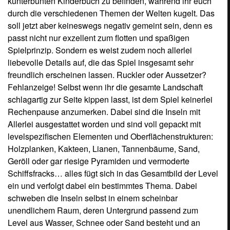
schweben die Inseln selbst in einem scheinbar
unendlichem Raum, deren Untergrund passend zum
Level aus Wasser, Schnee oder Sand besteht und an
deren Horizont man Polarlichter, Berge oder einfach nur
den weiten Himmel ausmachen kann. Insgesamt also eine
phantasiereiche wie verspielte Darstellung - passend zu
der spaßigen Idee, die hinter Super Monkey Ball steckt.
Nur wer ausschließlich hochauflösenden Realismus
bevorzugt und mit zweckmäßigen Darstellungen nichts
anfangen kann, könnte an der Grafik von "Banana Blitz"
etwas auszusetzen haben.
Sound
Leider eine der wenigen Schwächen des Spieles! Zwar
passen die lustigen Musikstücke wirklich gut zu dem
kunterbunten Geschehen und laufen ohne Ladepause als
Endlosschleife durch. Doch sind gerade die beiden
Punkte schon nach wenigen Spielminuten wiederum der