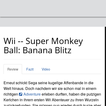
Welt hinaus. Doch nachdem wir sie schon mal in einem
richtigen
Adventure
erleben durften, haben die putzigen
Kerlchen in ihrem ersten Wii Abenteuer zu ihren Wurzeln
zurückgefunden. Sie müssen nun wieder durch kurze aber
knifflige Welten gesteuert werden, um schnellstmöglich
das rettende Ziel zu erreichen. Ein gefährlicher Pirat mit
einer riesigen goldenen Schere (anstatt eines sonst
üblichen Hakens) an einer Hand hat Aiai und seinem
Freunden nämlich die goldenen Bananen gestohlen! Nun
gilt es, diese wieder zurück zubekommen. Wobei die
edlen Früchte über acht verschiedene Welten verteilt
wurden und dort jeweils von einem Levelboss bewacht
werden. Dazu stehen euch neben Aiai und seiner
Freundin Meemee vier weitere Affen zur Verfügung, die
sich auch spielerisch voneinander Unterscheiden. Somit
ist auch dann für genügend Auswahl an Charakteren
gesorgt, wenn ihr mit dem Spiel mal eine Party schmeißen
wollt. Denn "Super Monkey Ball: Banana Blitz" bietet
neben dem Hauptziel noch 50 weitere kleine