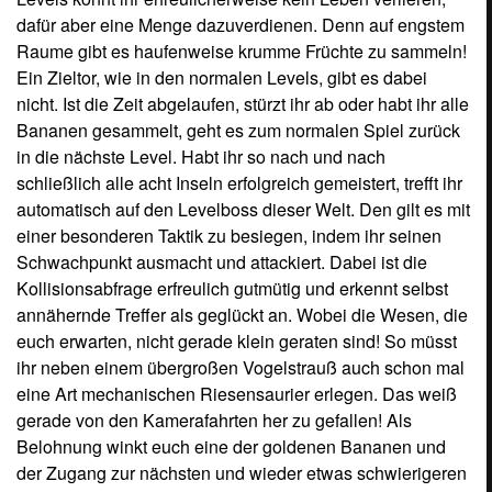
gerade von den Kamerafahrten her zu gefallen! Als
Belohnung winkt euch eine der goldenen Bananen und
der Zugang zur nächsten und wieder etwas schwierigeren
Welt, wo es nach dem gleichen Schema weiter geht.
Doch selbst für diesen Übergang hat man sich bei SEGA
etwas Spaßiges einfallen lassen. Werden nämlich nach
jedem besiegten Endgegner die Credits angezeigt,
braucht ihr in diesem Augenblick dennoch nicht als
einfacher Zuschauer zu fungieren. Weit gefehlt! Selbst
hier steuert ihr den kleinen Affen in seiner Kugel über den
Bildschirm und dürft nach Herzenslust die Bananen
aufsammeln, die Zusammen mit dem Schriftzug über den
Screen von Unten nach Oben scrollen. Dabei sind diese
nicht selten zwischen den Buchstaben gelagert, von
denen ihr bei Berührung abprallt wie von einem
Trampolin, sodass ihr mit einer ruhigen Hand geschickt
um sie herum steuern müsst. Dabei kontrolliert ihr die
Kugel samt Inhalt aber ausnahmsweise mal direkt, indem