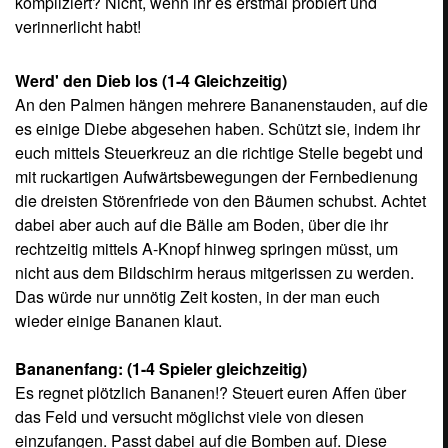
Es regnet plötzlich Bananen!? Steuert euren Affen über
das Feld und versucht möglichst viele von diesen
einzufangen. Passt dabei auf die Bomben auf. Diese
müsst ihr meiden. Dabei ist die räumliche Position der
Fernbedienung entscheidend! Wollt ihr tiefer hinein
gelangen, müsst ihr auch die Wii-Mote weiter Richtung
Fernseher bewegen. Wollt ihr dagegen weiter nach vorne
laufen, heißt es, die Wii-Mote weiter zu euch zu ziehen.
Links- und Rechtsbewegungen funktionieren durch
entsprechende Schwenks in diese Richtungen.
Puzzlespiel: (1-4 Spieler Gleichzeitig)
Tatsächlich müsst ihr hier schnellstmöglich ein Puzzle und
somit ein Motiv zusammenlegen. Den Schwierigkeitsgrad
könnt ihr in Form die Anzahl der Teile vorher festlegen.
Legt ihr Teile richtig aneinander, wobei sie auch teilweise
erst aus dem Handgelenk heraus gedreht werden
müssen, dann werden sie automatisch
„zusammengeklebt“ und können dann als Einheit