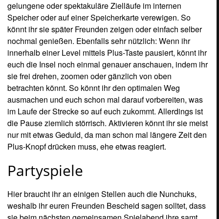
Hier braucht ihr an einigen Stellen auch die Nunchuks,
weshalb ihr euren Freunden Bescheid sagen solltet, dass
sie beim nächsten gemeinsamen Spielabend ihre samt
Fernbedienung mitbringen sollen. Ansonsten würden
euch nämlich so einige der sonst 50 Minispiele
verschlossen bleiben. Dabei können bis zu vier Spieler
zeitgleich ins Rennen gehen und sich auch unabhängig
von der Wahl der anderen Mitspieler ihren Lieblingsaffen
aussuchen. Denn ein Charakter kann auch durchaus
mehrmals vorkommen. Wirklich nett, wie ich finde. Denn
so gibt es hier garantiert keine Streitereien und man spart
sich die wüsten Beschimpfungen für den Ausgang eines
Wettkampfes auf! Die Auswahl der Schauplätze und
Disziplinen ist dabei erstaunlich vielfältig ausgefallen und
steht euch glücklicherweise auch gleich im vollen Umfang
zur Verfügung. Wer möchte, kann auch vorher eine Anzahl
von Spielen festlegen, die dann nacheinander absolviert
und zu einem Gesamtergebnis zusammengezählt werden,