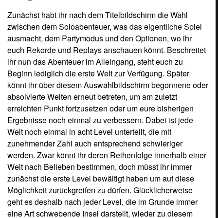
Möglichkeit zurückgreifen zu dürfen. Glücklicherweise
geht es deshalb nach jeder Level, die im Grunde immer
eine Art schwebende Insel darstellt, wieder zu diesem
Auswahlbildschirm zurück. Bereits geschaffte Inseln
bleiben als solche markiert. Daher müsst ihr also nicht
etwa gezwungenermaßen alle auf einmal schaffen oder
nach dem virtuellen Tod wieder von vorn beginnen! Nein!
Erfreulicherweise könnt ihr euch wirklich jede dieser
Inseln einzeln vorknöpfen und braucht niemals öfter als
einmal das Ziel zu erreichen, solange ihr die Konsole
nicht etwa ausschaltet. Dann erst nämlich müsst ihr jede
Insel der zuletzt begonnenen Welt noch einmal
absolvieren. Um eine Level zu schaffen, steht euch nur
eine begrenzte Anzahl von Leben zur Verfügung. Doch ihr
könnt auf den kleinen Inseln herumliegende Bananen
einsammeln, die euch jedes Mal ein neues Leben
bescheren, sobald ihr 20 von ihnen einsammeln konntet.
Habt ihr auf der vierten Insel das Ziel durchlaufen, gelangt