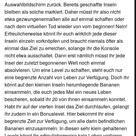
ihr zudem in ein Bonuslevel. Hier bekommt ihr eine
begrenzte Zeit zur Verfügung, um alle darin befindlichen
Bananen einzusammeln. In diesen sehr klein gehaltenen
Levels könnt ihr erfreulicherweise kein Leben verlieren,
dafür aber eine Menge dazuverdienen. Denn auf engstem
Raume gibt es haufenweise krumme Früchte zu sammeln!
Ein Zieltor, wie in den normalen Levels, gibt es dabei
nicht. Ist die Zeit abgelaufen, stürzt ihr ab oder habt ihr alle
Bananen gesammelt, geht es zum normalen Spiel zurück
in die nächste Level. Habt ihr so nach und nach
schließlich alle acht Inseln erfolgreich gemeistert, trefft ihr
automatisch auf den Levelboss dieser Welt. Den gilt es mit
einer besonderen Taktik zu besiegen, indem ihr seinen
Schwachpunkt ausmacht und attackiert. Dabei ist die
Kollisionsabfrage erfreulich gutmütig und erkennt selbst
annähernde Treffer als geglückt an. Wobei die Wesen, die
euch erwarten, nicht gerade klein geraten sind! So müsst
ihr neben einem übergroßen Vogelstrauß auch schon mal
eine Art mechanischen Riesensaurier erlegen. Das weiß