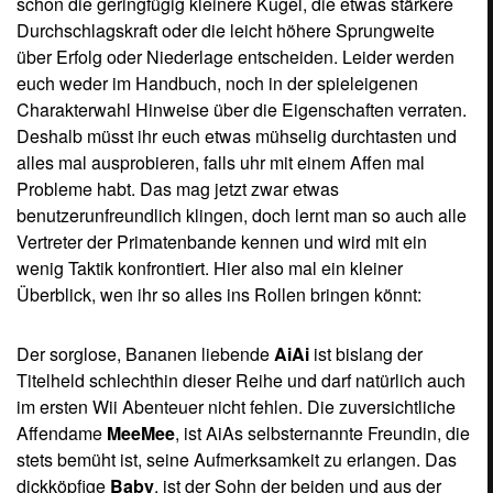
Affendame
MeeMee
, ist AiAs selbsternannte Freundin, die
stets bemüht ist, seine Aufmerksamkeit zu erlangen. Das
dickköpfige
Baby
, ist der Sohn der beiden und aus der
Zukunft gekommen, um seinen Eltern zu helfen. Der
kräftige
GonGon
war einst der Erzrivale von AiAi. Im
Laufe der Zeit jedoch sind die beiden richtig gute Freunde
geworden. Der geheimnisvolle alte
Doktor
kann sich nicht
an seinen richtigen Namen erinnern, erfindet aber allerlei
nützliche Dinge und gilt als sehr intelligent. Das furchtlose
Affenmädchen
YanYan
hat von ihrem Vater allerlei
Kampfkünste erlernt, ist jedoch in Gegenwart von AiAi
recht schüchtern. Denn sie ist in ihn verliebt.
Das muss man gesehen
haben
Schafft ihr es durch das Ziel zu kommen, seht ihr das
ganze noch einmal als kurze Wiederholung aus einer