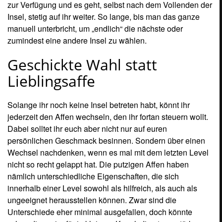
innerhalb einer Level sowohl als hilfreich, als auch als
ungeeignet herausstellen können. Zwar sind die
Unterschiede eher minimal ausgefallen, doch könnte
schon die geringfügig kleinere Kugel, die etwas stärkere
Durchschlagskraft oder die leicht höhere Sprungweite
über Erfolg oder Niederlage entscheiden. Leider werden
euch weder im Handbuch, noch in der spieleigenen
Charakterwahl Hinweise über die Eigenschaften verraten.
Deshalb müsst ihr euch etwas mühselig durchtasten und
alles mal ausprobieren, falls uhr mit einem Affen mal
Probleme habt. Das mag jetzt zwar etwas
benutzerunfreundlich klingen, doch lernt man so auch alle
Vertreter der Primatenbande kennen und wird mit ein
wenig Taktik konfrontiert. Hier also mal ein kleiner
Überblick, wen ihr so alles ins Rollen bringen könnt:
Der sorglose, Bananen liebende
AiAi
ist bislang der
Titelheld schlechthin dieser Reihe und darf natürlich auch
im ersten Wii Abenteuer nicht fehlen. Die zuversichtliche