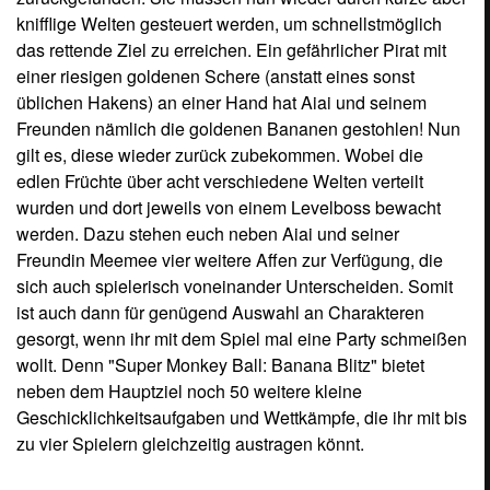
Geschicklichkeitsaufgaben und Wettkämpfe, die ihr mit bis
zu vier Spielern gleichzeitig austragen könnt.
Doch worum geht es eigentlich? All jenen, die SEGAs
Monkey Ball Reihe noch nicht kennen, möchte ich
zunächst das Konzept in groben Zügen näher bringen:
Die kleinen Affen, die ihr steuern müsst, können von euch
nicht direkt kontrolliert werden. Sie stecken innerhalb des
Hauptspieles in durchsichtigen Kugeln und müssen durch
die Welten balanciert werden, indem ihr gleich die ganze
Umgebung kippt, in der sie sich befinden. Daraufhin rollen
sie, in ihrer Kugel laufend, in die entsprechende Richtung
los und können auch nur so durch die teils kniffligen
Passagen hindurchgeführt werden. Ein Absturz über den
Rand hinaus hätte tödliche Folgen, weshalb euch diese
Aufgabe eine Menge Geschick abverlangt. Ziel dabei ist
es, den Ausgang der Level innerhalb eines recht knappen
Zeitlimits zu erreichen.