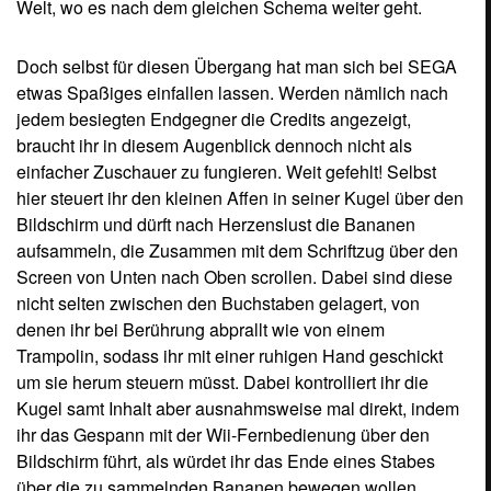
ihr das Gespann mit der Wii-Fernbedienung über den
Bildschirm führt, als würdet ihr das Ende eines Stabes
über die zu sammelnden Bananen bewegen wollen.
Insgesamt gibt es in diesem Minispiel 200 der gelben
Südfrüchte zu sammeln. Am Ende erfahrt ihr, wie viele
davon ihr mitnehmen konntet und welchen „Affen-Rang“
ihr euch dadurch verdient habt. Doch Moment! Wo wir
doch gerade bei der Steuerung sind: Es gibt gerade bei
der Wii eine erwähnenswerte Besonderheit!
„Wii“ wurde die
Fernbedienung genutzt?
Wie bereits erwähnt werden bei Monkey Ball nicht die
Charakter sondern die Levels selbst bewegt, indem man
quasi gleich den gesamten Bildschirm in alle Richtungen
kippt und schwenkt. So versetzt ihr die Insel, auf der euer
Affe gerade umher rollt, in eine entsprechende Schieflage