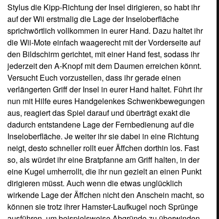
dirigieren müsst. Auch wenn die etwas unglücklich
wirkende Lage der Äffchen nicht den Anschein macht, so
können sie trotz ihrer Hamster-Laufkugel noch Sprünge
ausführen, um beispielsweise Abgründe zu überwinden.
Diese könnt ihr durch einen Druck auf die A-Taste der
Fernbedienung ausführen, wobei sie allerdings bei der
Landung ein klein wenig nachfedern. Das solltet ihr
unbedingt berücksichtigen. Den Nunchuk braucht ihr für
diese Aufgabe (noch) nicht. Er kommt erst bei einigen der
zahlreichen Minispiele zum Einsatz, die ich an später
noch etwas genauer erläutere.
Die Welt ist voller Gefahren
Um alle goldenen Bananen wieder zu erlangen, müsst ihr
mehrere Inseln meistern, die sich allesamt in
verschiedenen Welten befinden und sich optisch wie
spielerisch stark voneinander unterscheiden! So