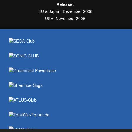
Impressum
Datenschutz
Sitemap
Netzwerk
Über uns
Mitmachen
Partner
SEGA Forum
Sega Club Weingarten (1996-2004) – in loving memory!
2026 © SEGA-Club.com