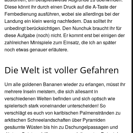
verschlägt es euch von karibischen Palmenstränden zu
arktischen Schneelandschaften über Pyramiden
gesäumte Wüsten bis hin zu Dschungelpassagen und
düstere Geisterschiffe - um nur mal die ersten Beispiele zu
nennen. Entsprechend fallen auch die zu überwindenden
Hindernisse und Levelelemente der einzelnen Inseln aus.
Trefft ihr in der grünen Vegetation noch auf Hängebrücken
und hölzerne Apparaturen, so müsst ihr in der
verschneiten Hügellandschaft rollenden Schneebällen
ausweichen oder überdimensionale Steintreppen in der
Wüste meistern. Überhaupt wird es euch nicht gerade
einfach gemacht. Als hättet ihr nicht schon genug damit zu
tun, überhaupt auf dem Weg zu bleiben und sicher
Richtung Ziel zu rollen, müsst ihr dabei auch noch
allerhand Stolpersteine überwinden. Die Ideen der
Entwickler sind dabei recht vielfältig ausgefallen und
überraschen nicht selten mit fast schon niedlichen
Einlagen: Beispielsweise wild flatternde Vögel am
Wegesrand, die mit ihrem Flügelschlag so viel Wind