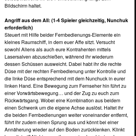
die beiden Fernbedienungen weiter voneinander entfernt,
führt ihr zudem einen Sprung aus und könnt bei einer
Annäherung wieder auf den Boden zurücklenken. Klinkt
kompliziert? Nicht, wenn ihr es erstmal probiert und
verinnerlicht habt!
Werd' den Dieb los (1-4 Gleichzeitig)
An den Palmen hängen mehrere Bananenstauden, auf die
es einige Diebe abgesehen haben. Schützt sie, indem ihr
euch mittels Steuerkreuz an die richtige Stelle begebt und
mit ruckartigen Aufwärtsbewegungen der Fernbedienung
die dreisten Störenfriede von den Bäumen schubst. Achtet
dabei aber auch auf die Bälle am Boden, über die ihr
rechtzeitig mittels A-Knopf hinweg springen müsst, um
nicht aus dem Bildschirm heraus mitgerissen zu werden.
Das würde nur unnötig Zeit kosten, in der man euch
wieder einige Bananen klaut.
Bananenfang: (1-4 Spieler gleichzeitig)