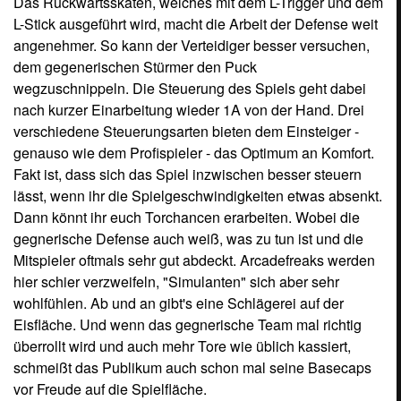
Das Rückwärtsskaten, welches mit dem L-Trigger und dem
L-Stick ausgeführt wird, macht die Arbeit der Defense weit
angenehmer. So kann der Verteidiger besser versuchen,
dem gegenerischen Stürmer den Puck
wegzuschnippeln. Die Steuerung des Spiels geht dabei
nach kurzer Einarbeitung wieder 1A von der Hand. Drei
verschiedene Steuerungsarten bieten dem Einsteiger -
genauso wie dem Profispieler - das Optimum an Komfort.
Fakt ist, dass sich das Spiel inzwischen besser steuern
lässt, wenn ihr die Spielgeschwindigkeiten etwas absenkt.
Dann könnt ihr euch Torchancen erarbeiten. Wobei die
gegnerische Defense auch weiß, was zu tun ist und die
Mitspieler oftmals sehr gut abdeckt. Arcadefreaks werden
hier schier verzweifeln, "Simulanten" sich aber sehr
wohlfühlen. Ab und an gibt's eine Schlägerei auf der
Eisfläche. Und wenn das gegnerische Team mal richtig
überrollt wird und auch mehr Tore wie üblich kassiert,
schmeißt das Publikum auch schon mal seine Basecaps
vor Freude auf die Spielfläche.