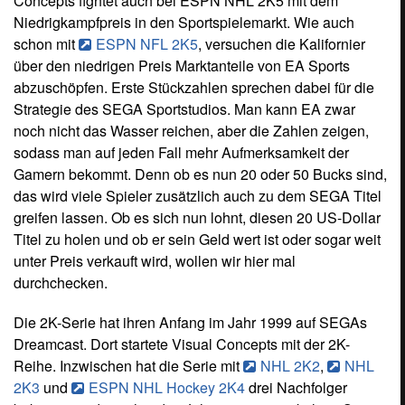
Concepts fightet auch bei ESPN NHL 2K5 mit dem
Niedrigkampfpreis in den Sportspielemarkt. Wie auch
schon mit
ESPN NFL 2K5
, versuchen die Kalifornier
über den niedrigen Preis Marktanteile von EA Sports
abzuschöpfen. Erste Stückzahlen sprechen dabei für die
Strategie des SEGA Sportstudios. Man kann EA zwar
noch nicht das Wasser reichen, aber die Zahlen zeigen,
sodass man auf jeden Fall mehr Aufmerksamkeit der
Gamern bekommt. Denn ob es nun 20 oder 50 Bucks sind,
das wird viele Spieler zusätzlich auch zu dem SEGA Titel
greifen lassen. Ob es sich nun lohnt, diesen 20 US-Dollar
Titel zu holen und ob er sein Geld wert ist oder sogar weit
unter Preis verkauft wird, wollen wir hier mal
durchchecken.
Die 2K-Serie hat ihren Anfang im Jahr 1999 auf SEGAs
Dreamcast. Dort startete Visual Concepts mit der 2K-
Reihe. Inzwischen hat die Serie mit
NHL 2K2
,
NHL
2K3
und
ESPN NHL Hockey 2K4
drei Nachfolger