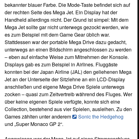
bekannter blauer Farbe. Die Mode-Taste befindet sich auf
der rechten Seite des Mega Jet. Ein Display hat der
Handheld allerdings nicht. Der Grund ist simpel: Mit dem
Mega Jet sollte gar nicht unterwegs gezockt werden, wie
es zum Beispiel mit dem Game Gear üblich war.
Stattdessen war der portable Mega Drive dazu gedacht,
unterwegs an einen Bildschirm angeschlossen zu werden
– eben auf einfache Weise zum Mitnehmen der Konsole.
Displays gab es zum Beispiel in Airlines. Fluggäste
konnten bei der Japan Airline (JAL) den geliehenen Mega
Jet an der Unterseite der Sitzlehne an ein LCD-Display
anschließen und eigene Mega Drive Spiele unterwegs
zocken – quasi zum Zeitvertreib während des Fluges. Wer
über keine eigenen Spiele verfügte, konnte sich eine
Collection, bestehend aus vier Spielen, ausleihen. Zu den
Games zählten unter anderem
Sonic the Hedgehog
und „Super Monaco GP 2“.
Angewiesen war der Mega Jet auf einen Stromanschluss,