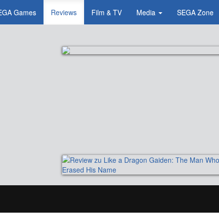
EGA Games
Reviews
Film & TV
Media
SEGA Zone