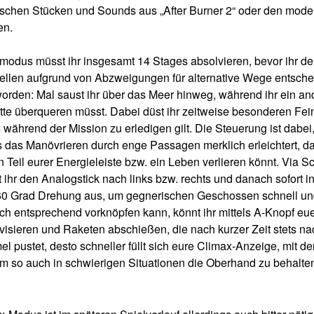
ischen Stücken und Sounds aus „After Burner 2“ oder den moder
en.
modus müsst ihr insgesamt 14 Stages absolvieren, bevor ihr d
tellen aufgrund von Abzweigungen für alternative Wege entsche
worden: Mal saust ihr über das Meer hinweg, während ihr ein an
te überqueren müsst. Dabei düst ihr zeitweise besonderen Fein
 während der Mission zu erledigen gilt. Die Steuerung ist dabei
as das Manövrieren durch enge Passagen merklich erleichtert, 
 Teil eurer Energieleiste bzw. ein Leben verlieren könnt. Via S
t ihr den Analogstick nach links bzw. rechts und danach sofort 
360 Grad Drehung aus, um gegnerischen Geschossen schnell und 
ch entsprechend vorknöpfen kann, könnt ihr mittels A-Knopf e
isieren und Raketen abschießen, die nach kurzer Zeit stets nac
 pustet, desto schneller füllt sich eure Climax-Anzeige, mit de
um so auch in schwierigen Situationen die Oberhand zu behalte