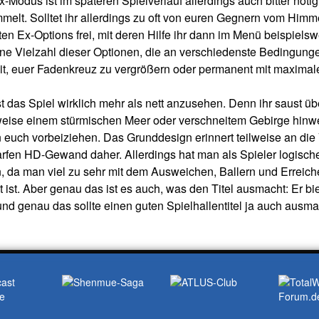
-Modus ist im späteren Spielverlauf allerdings auch bitter nöt
melt. Solltet ihr allerdings zu oft von euren Gegnern vom Himmel
en Ex-Options frei, mit deren Hilfe ihr dann im Menü beispiel
eine Vielzahl dieser Optionen, die an verschiedenste Bedingung
it, euer Fadenkreuz zu vergrößern oder permanent mit maximal
st das Spiel wirklich mehr als nett anzusehen. Denn ihr saust ü
weise einem stürmischen Meer oder verschneitem Gebirge hin
euch vorbeiziehen. Das Grunddesign erinnert teilweise an die 
fen HD-Gewand daher. Allerdings hat man als Spieler logischerw
n, da man viel zu sehr mit dem Ausweichen, Ballern und Errei
t ist. Aber genau das ist es auch, was den Titel ausmacht: Er 
und genau das sollte einen guten Spielhallentitel ja auch ausm