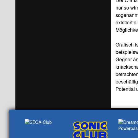
Der Climax
nur so wim
sogenannt
existiert 
Möglichke
Grafisch i
beispiels
Gegner an 
knackschar
betrachte
beschäftig
Potential 