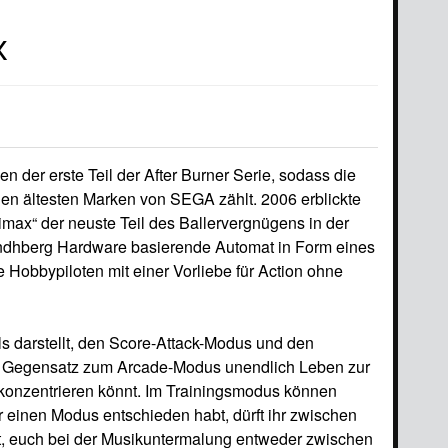
x
en der erste Teil der After Burner Serie, sodass die
en ältesten Marken von SEGA zählt. 2006 erblickte
limax“ der neuste Teil des Ballervergnügens in der
 Lindhberg Hardware basierende Automat in Form eines
e Hobbypiloten mit einer Vorliebe für Action ohne
s darstellt, den Score-Attack-Modus und den
im Gegensatz zum Arcade-Modus unendlich Leben zur
 konzentrieren könnt. Im Trainingsmodus können
 einen Modus entschieden habt, dürft ihr zwischen
t, euch bei der Musikuntermalung entweder zwischen