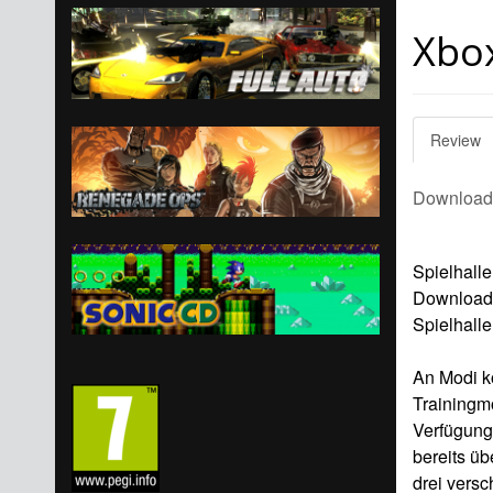
Xbox
Review
Download
Spielhalle
Downloadsp
Spielhalle
An Modi k
Trainingm
Verfügung
bereits ü
drei vers