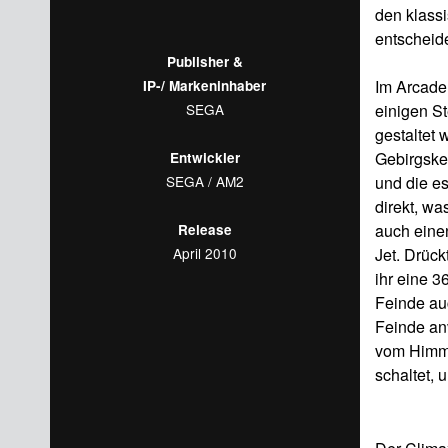
den klass
entscheid
Publisher &
Im Arcade
IP-/ Markeninhaber
einigen S
SEGA
gestaltet 
Gebirgsket
Entwickler
und die es
SEGA / AM2
direkt, w
auch einen
Release
Jet. Drück
April 2010
ihr eine 
Feinde au
Feinde anv
vom Himmel
schaltet, 