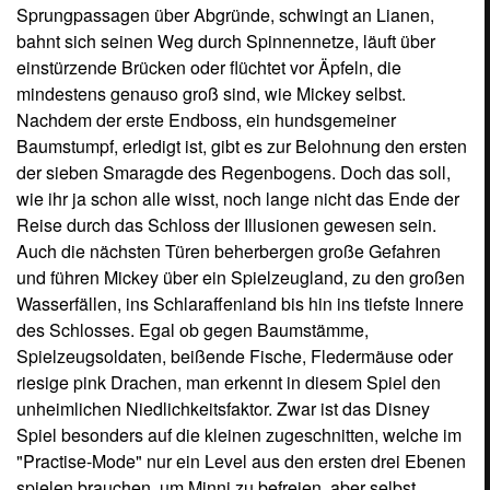
Sprungpassagen über Abgründe, schwingt an Lianen,
bahnt sich seinen Weg durch Spinnennetze, läuft über
einstürzende Brücken oder flüchtet vor Äpfeln, die
mindestens genauso groß sind, wie Mickey selbst.
Nachdem der erste Endboss, ein hundsgemeiner
Baumstumpf, erledigt ist, gibt es zur Belohnung den ersten
der sieben Smaragde des Regenbogens. Doch das soll,
wie ihr ja schon alle wisst, noch lange nicht das Ende der
Reise durch das Schloss der Illusionen gewesen sein.
Auch die nächsten Türen beherbergen große Gefahren
und führen Mickey über ein Spielzeugland, zu den großen
Wasserfällen, ins Schlaraffenland bis hin ins tiefste Innere
des Schlosses. Egal ob gegen Baumstämme,
Spielzeugsoldaten, beißende Fische, Fledermäuse oder
riesige pink Drachen, man erkennt in diesem Spiel den
unheimlichen Niedlichkeitsfaktor. Zwar ist das Disney
Spiel besonders auf die kleinen zugeschnitten, welche im
"Practise-Mode" nur ein Level aus den ersten drei Ebenen
spielen brauchen, um Minni zu befreien, aber selbst