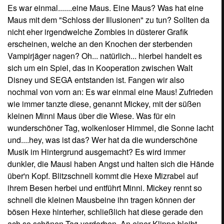
Es war einmal.......eine Maus. Eine Maus? Was hat eine
Maus mit dem "Schloss der Illusionen" zu tun? Sollten da
nicht eher irgendwelche Zombies in düsterer Grafik
erscheinen, welche an den Knochen der sterbenden
Vampirjäger nagen? Oh... natürlich... hierbei handelt es
sich um ein Spiel, das in Kooperation zwischen Walt
Disney und SEGA entstanden ist. Fangen wir also
nochmal von vorn an: Es war einmal eine Maus! Zufrieden
wie immer tanzte diese, genannt Mickey, mit der süßen
kleinen Minni Maus über die Wiese. Was für ein
wunderschöner Tag, wolkenloser Himmel, die Sonne lacht
und....hey, was ist das? Wer hat da die wunderschöne
Musik im Hintergrund ausgemacht? Es wird immer
dunkler, die Mausi haben Angst und halten sich die Hände
über'n Kopf. Blitzschnell kommt die Hexe Mizrabel auf
ihrem Besen herbei und entführt Minni. Mickey rennt so
schnell die kleinen Mausbeine ihn tragen können der
bösen Hexe hinterher, schließlich hat diese gerade den
ach so schönen Tag verdorben. An einer Klippe bleibt