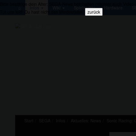
Bitte bestätige dein Alter:
SEGA-News beinhalten mitunter auch Video-/
⌂
Infos
Wiki
Spielarchiv
Hardware
S
Tut uns leid!
Du hast nicht das Mindestalter.
zurück
Start
SEGA
Infos
Aktuelles: News
Sonic Racing: C