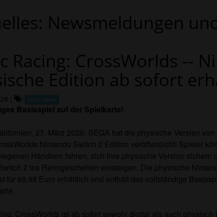
uelles: Newsmeldungen und
c Racing: CrossWorlds -- N
ische Edition ab sofort erhä
026
|
Sonic News
iges Basisspiel auf der Spielkarte!
alifornien, 27. März 2026: SEGA hat die physische Version von
ossWorlds Nintendo Switch 2 Edition veröffentlicht! Spieler kön
legenen Händlern fahren, sich ihre physische Version sichern 
Switch 2 ins Renngeschehen einsteigen. Die physische Ninten
ist für 69,99 Euro erhältlich und enthält das vollständige Basissp
arte.
ng: CrossWorlds ist ab sofort sowohl digital als auch physisch 