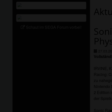
Akt
Schaut im SEGA Forum vorbei!
Soni
Phys
27.03.2
Vollständ
IRVINE, K
Racing: Cr
zu nahege
Nintendo 
2 Edition 
der Spielk
Sonic Raci