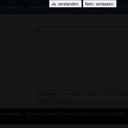
Bildmaterial ab 18 Jahren!
Ja, verstanden.
Nein, verlassen.
EGA Games
Reviews
Film & TV
Media
SEGA Zone
rossWorlds -- Nintendo Switch 2 Physische Edition ab sofort erhältlich