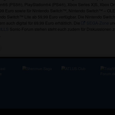
on®5 (PS5®), PlayStation®4 (PS4®), Xbox Series X|S, Xbox O
99 Euro sowie für Nintendo Switch™, Nintendo Switch™ – OL
ndo Switch™ Lite ab 59,99 Euro verfügbar. Die Nintendo Switch
em auch digital für 69,99 Euro erhältlich. Die
SEGA-Zone
un
ILLS
Sonic-Forum stehen steht euch zudem für Diskussionen z
.