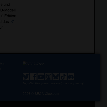
ne und
ED-Modell
 2 Edition
d das
ur
Sega Club Weingarten (1996-2004) – in loving memory!
2026 © SEGA-Club.com