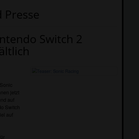
 Presse
intendo Switch 2
ltlich
 Sonic
nen jetzt
und auf
do Switch
iel auf
für