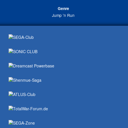
Genre
Jump 'n Run