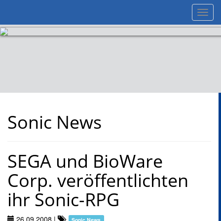
Toggl
navig
Sonic News
SEGA und BioWare
Corp. veröffentlichten
ihr Sonic-RPG
26.09.2008
|
Sonic News