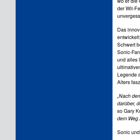
wo er die
der Wii-F
unvergessl
Das innov
entwickelt
Schwert b
Sonic-Fan
und alles
ultimative
Legende a
Alters fas
„Nach dem
darüber, 
so Gary K
dem Weg zu
Sonic und 