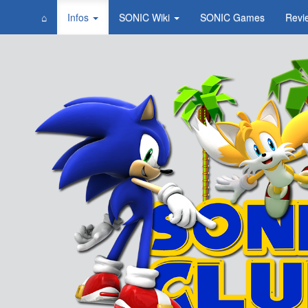
⌂
Infos
SONIC Wiki
SONIC Games
Revi