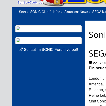
Start
SONIC Club
Infos
Aktuelles: News
SEGA kü
Son
Schaut im SONIC Forum vorbei!
SEG
22.07.2
Ein neuer
London un
America, 
Ritter an,
Reihe fort
führt Soni