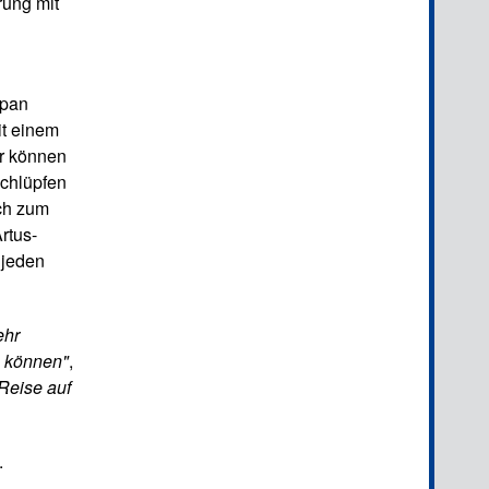
rung mit
apan
it einem
er können
schlüpfen
ch zum
rtus-
 jeden
ehr
u können"
,
Reise auf
.