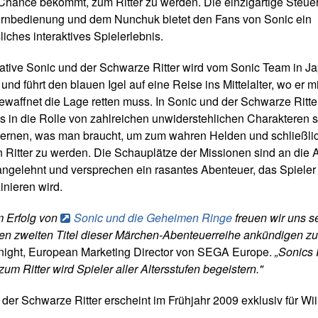
 Chance bekommt, zum Ritter zu werden. Die einzigartige Steue
ernbedienung und dem Nunchuk bietet den Fans von Sonic ein
iches interaktives Spielerlebnis.
ative Sonic und der Schwarze Ritter wird vom Sonic Team in J
 und führt den blauen Igel auf eine Reise ins Mittelalter, wo er m
ewaffnet die Lage retten muss. In Sonic und der Schwarze Ritt
s in die Rolle von zahlreichen unwiderstehlichen Charakteren 
 lernen, was man braucht, um zum wahren Helden und schließli
n Ritter zu werden. Die Schauplätze der Missionen sind an die A
ngelehnt und versprechen ein rasantes Abenteuer, das Spieler
zinieren wird.
 Erfolg von
Sonic und die Geheimen Ringe
freuen wir uns s
den zweiten Titel dieser Märchen-Abenteuerreihe ankündigen z
night, European Marketing Director von SEGA Europe.
„Sonics 
m Ritter wird Spieler aller Altersstufen begeistern."
der Schwarze Ritter erscheint im Frühjahr 2009 exklusiv für Wii