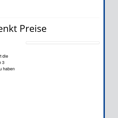
enkt Preise
t die
n 3
zu haben