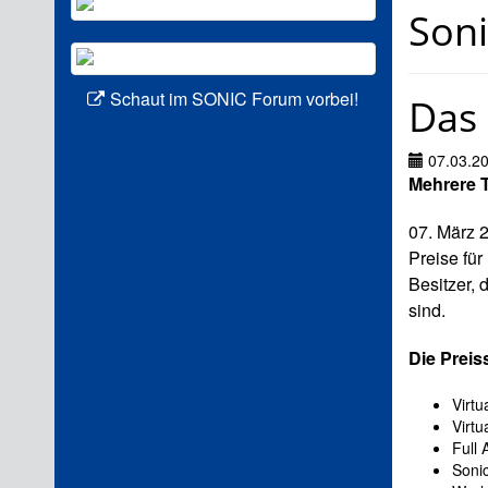
Son
Schaut im SONIC Forum vorbei!
Das 
07.03.2
Mehrere T
07. März 
Preise fü
Besitzer,
sind.
Die Preiss
Virtu
Virtu
Full 
Sonic