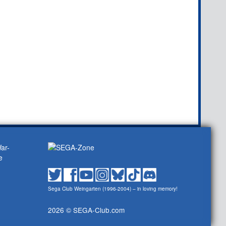
Sega Club Weingarten (1996-2004) – in loving memory!
2026 © SEGA-Club.com