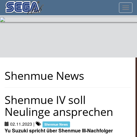
Toggl
navig
Shenmue News
Shenmue IV soll
Neulinge ansprechen
02.11.2023
|
Shenmue News
Yu Suzuki spricht über Shenmue III-Nachfolger