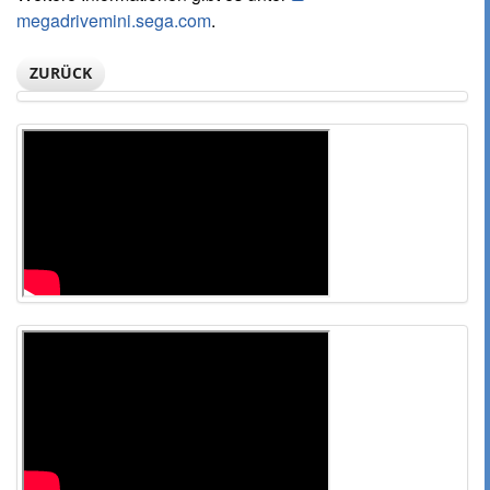
megadrivemini.sega.com
.
ZURÜCK