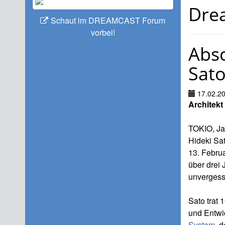
Dre
Schaut im DREAMCAST Forum
vorbei!
Absc
Sato
17.02.2
Architek
TOKIO, Jap
Hideki Sat
13. Febru
über drei
unvergess
Sato trat
und Entwi
System
, 