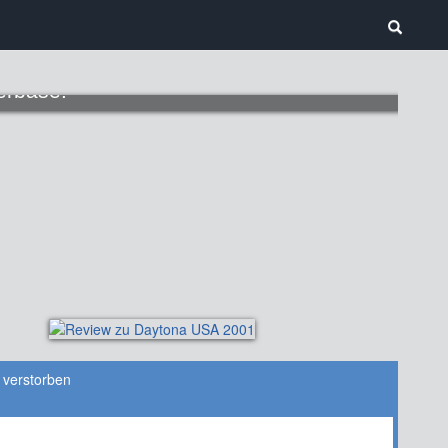
erbase!
 verstorben