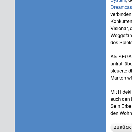
Dreamcas
verbinden
Konkurren
Visionär,
Weggefährt
des Spiels
Als SEGA 
antrat, ü
steuerte d
Marken w
Mit Hideki
auch den M
Sein Erbe 
den Wohnz
ZURÜCK