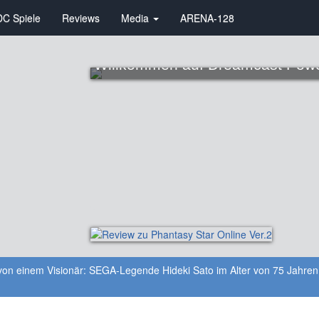
DC Spiele
Reviews
Media
ARENA-128
Willkommen auf Dreamcast Pow
von einem Visionär: SEGA-Legende Hideki Sato im Alter von 75 Jahren