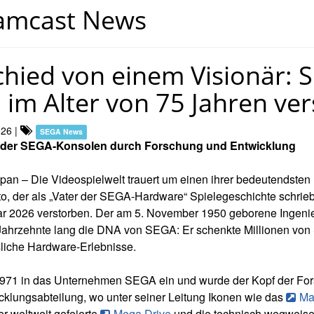
amcast News
hied von einem Visionär: 
 im Alter von 75 Jahren ve
026
|
SEGA News
t der SEGA-Konsolen durch Forschung und Entwicklung
an – Die Videospielwelt trauert um einen ihrer bedeutendsten 
o, der als „Vater der SEGA-Hardware“ Spielegeschichte schrieb
ar 2026 verstorben. Der am 5. November 1950 geborene Ingenie
 Jahrzehnte lang die DNA von SEGA: Er schenkte Millionen von 
liche Hardware-Erlebnisse.
 1971 in das Unternehmen SEGA ein und wurde der Kopf der Fo
cklungsabteilung, wo unter seiner Leitung Ikonen wie das
Ma
der weltweit gefeierte
Mega Drive
und die technisch wegweis