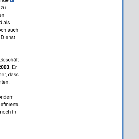
 zu
en
d als
Doch auch
 Dienst
Geschäft
2003
. Er
her, dass
nten.
sondern
finierte.
 noch in