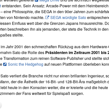
t
entstanden. Sein Ansatz: Arcade-Power mit dem Heimbereich
 – eine Philosophie, die SEGA in den 90er Jahren zum schärfst
ten von Nintendo machte.
SEGA würdigte Sato
entsprechen
 dessen Einfluss weit über die Grenzen Japans hinausreichte. 
en beschreiben ihn als jemanden, der stets die Technik in den
paßes stellte.
im Jahr 2001 den schmerzhaften Rückzug aus dem Hardware-
bernahm Sato die Rolle des
Präsidenten im Zeitraum 2001 bis 
ie Transformation zum reinen Software-Publisher und stellte sic
ie
Sonic the Hedgehog
auf neuen Plattformen überleben kon
 Sato verliert die Branche nicht nur einen brillanten Ingenieur, 
ann, der die Ästhetik der 16-Bit- und 128-Bit-Ära maßgeblich de
lebt heute in den Konsolen weiter, die er kreierte und die heute
immern der Fans weltweit für Spielspaß sorgen.