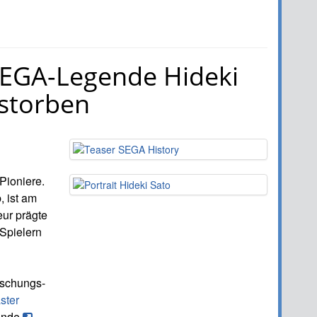
SEGA-Legende Hideki
rstorben
Pioniere.
, ist am
ur prägte
Spielern
rschungs-
ster
ende